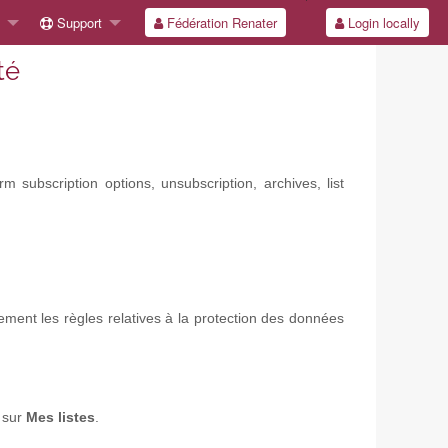
Support
Fédération Renater
Login locally
té
 subscription options, unsubscription, archives, list
ement les règles relatives à la protection des données
t sur
Mes listes
.