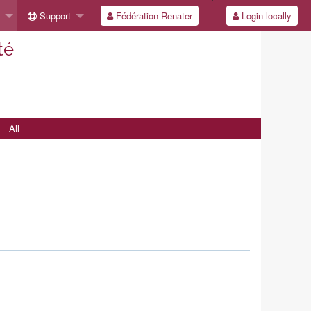
Support
Fédération Renater
Login locally
té
All