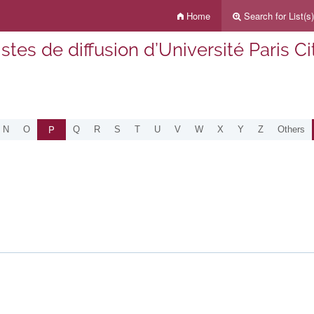
Home
Search for List(s)
istes de diffusion d’Université Paris Ci
P
N
O
Q
R
S
T
U
V
W
X
Y
Z
Others