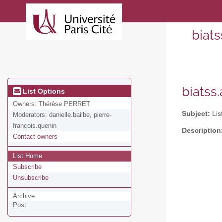
biat
biatss
List Options
Owners:
Thérèse PERRET
Subject:
Lis
Moderators:
danielle.bailbe, pierre-
francois.quenin
Description
Contact owners
List Home
Subscribe
Unsubscribe
Archive
Post