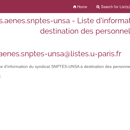
Home
Search for List(s)
ss.aenes.snptes-unsa - Liste d'infor
destination des personn
.aenes.snptes-unsa@listes.u-paris.fr
te d'information du syndicat SNPTES-UNSA à destination des person
: