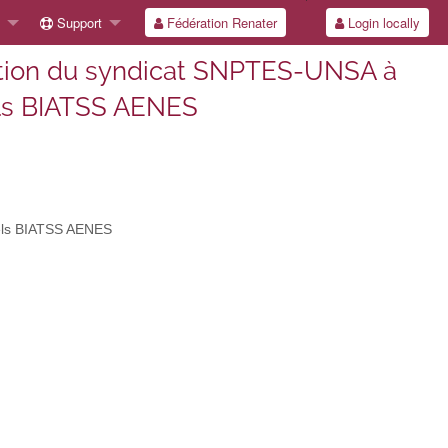
Support
Fédération Renater
Login locally
mation du syndicat SNPTES-UNSA à
els BIATSS AENES
nels BIATSS AENES