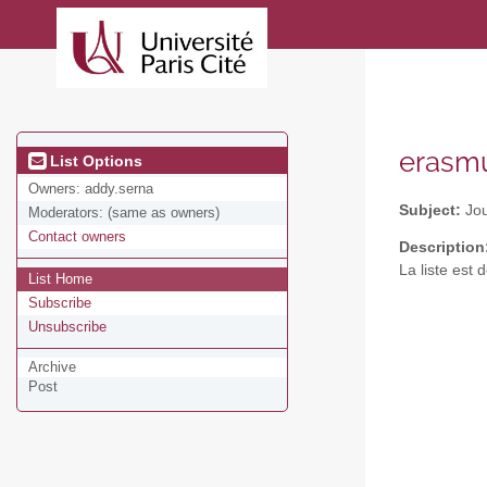
erasmu
List Options
Owners:
addy.serna
Subject:
Jou
Moderators:
(same as owners)
Contact owners
Description
La liste est 
List Home
Subscribe
Unsubscribe
Archive
Post